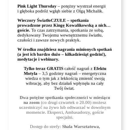
Pink Light Thursday
– potężny wystrzał energii
i głęboka podróż wgłąb siebie z Olgą Michalik.
Wieczory ŚwiatłoCZUŁE – spotkania
prowadzone przez Kingę Kowalikowską a nich…
goście.
To czas zatrzymania, spotkania ze sobą,
dedykowany Twojemu wewnętrznemu światłu,
czułości i zawsze nowych praktyk.
W środku znajdziesz nagrania minionych spotkań
(a jest ich bardzo dużo – kilkadziesiąt godzin!),
medytacje i webinary.
Tylko teraz GRATIS
całość nagrań z
Efektu
Motyla
– 3,5 godziny nagrań – energetyczna
wiedza o tym jak z lekkością zmienić swoją
wibrację, aby bez działań wpłynęła na cały
Twój świat.
Dwa
potężne
spotkania społeczności w miesiącu
na zoom
(co drugi czwartek o 20.00) możesz
uczestniczyć
na żywo lub odtwarzać w dowolnym
momencie. Eksperci, Ambasadorzy, goście
specjalni.
Dostęp do strefy:
Shala Warsztatowa,