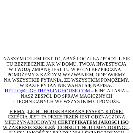
NASZYM CELEM JEST TO, ABYŚ POCZUŁA / POCZUŁ SIĘ
TU BEZPIECZNIE JAK W DOMU. TWOJA INWESTYCJA
W TWOJĄ ZMIANĘ JEST TU W PEŁNI BEZPIECZNA –
POMOŻEMY Z KAŻDYM WYZWANIEM, ODPOWIEMY
NA WSZYSTKIE PYTANIA, ZE WSZYSTKIM POMOŻEMY.
W RAZIE PYTAŃ NIE WAHAJ SIĘ NAPISAĆ
HELLO@LIGHTHEALINGHOUSE.COM
– KINGA I ASIA –
NASZ ZESPÓŁ DO SPRAW MAGICZNYCH
I TECHNICZNYCH WE WSZYSTKIM CI POMOŻE.
FIRMA ,,LIGHT HOUSE BARBARA PASEK
”
, KTÓREJ
CZĘŚCIĄ JEST TA PRZESTRZEŃ JEST ODZNACZONA
MIĘDZYNARODOWYM
CERTYFIKATEM JAKOŚCI ISO
W ZAKRESIE SZKOLEŃ, CONSULTINGU I MENTORINGU
.
NASZA JAKOŚĆ ZARZĄDZANIA I ŚWIADCZONYCH