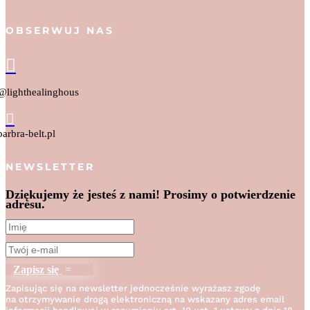
OBSERWUJ NAS

@lighthealinghous

barbra-belt.pl
NEWSLETTER
Dziękujemy że jesteś z nami! Prosimy o potwierdzenie
adresu.
Zapisz się
Zapisując się na newsletter jednocześnie wyrażasz zgodę
na otrzymywanie drogą elektroniczną na wskazany adres email