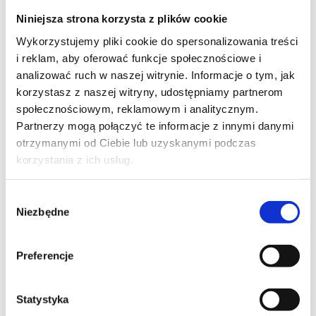
momencie jednak przy nieprzerwanej subskrybcji
cena, w której kupujesz
nigdy nie wzrośnie,
nawet
Niniejsza strona korzysta z plików cookie
jak znacznie podniesie się dla nowych
Wykorzystujemy pliki cookie do spersonalizowania treści
użytkowników.
i reklam, aby oferować funkcje społecznościowe i
Podane ceny są stawkami brutto, zawierają 23%
analizować ruch w naszej witrynie. Informacje o tym, jak
VAT – każdorazowo otrzymasz paragon / fakturę
korzystasz z naszej witryny, udostępniamy partnerom
społecznościowym, reklamowym i analitycznym.
Partnerzy mogą połączyć te informacje z innymi danymi
otrzymanymi od Ciebie lub uzyskanymi podczas
Chcę dołączyć
korzystania z ich usług.
Wybór
Niezbędne
zgody
Preferencje
Statystyka