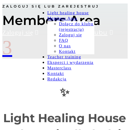
ZALOGUJ SIĘ LUB ZAREJESTRUJ
Light healing house
Members Area
Members Area
Dołącz do klubu
(rejestracja)
Dołącz do klubu
Zaloguj się
Zaloguj się
3
FAQ
O nas
Kontakt
Teacher training
Eksperci i wydarzenia
Masterclass
Kontakt
Redakcja
✨
Light Healing House