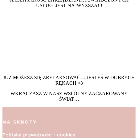
USŁUG JEST NAJWYŻSZA!!!
JUŻ MOŻESZ SIĘ ZRELAKSOWAĆ… JESTEŚ W DOBRYCH
RĘKACH <3
WKRACZASZ W NASZ WSPÓLNY ZACZAROWANY
ŚWIAT…
NA SKRÓTY
Polityka prywatności i cookies