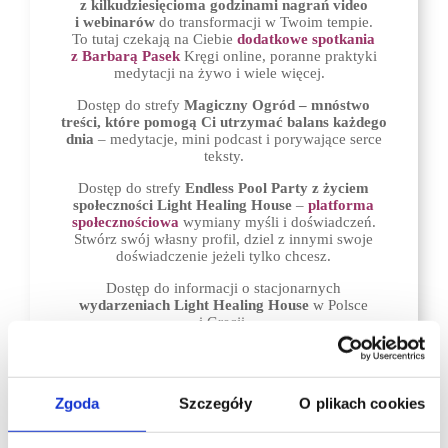
z kilkudziesięcioma godzinami nagrań video
i webinarów
do transformacji w Twoim tempie.
To tutaj czekają na Ciebie
dodatkowe spotkania
z Barbarą Pasek
Kręgi online, poranne praktyki
medytacji na żywo i wiele więcej.
Dostęp do strefy
Magiczny Ogród – mnóstwo
treści, które pomogą Ci utrzymać balans każdego
dnia
– medytacje, mini podcast i porywające serce
teksty.
Dostęp do strefy
Endless Pool Party
z życiem
społeczności Light Healing House
–
platforma
społecznościowa
wymiany myśli i doświadczeń.
Stwórz swój własny profil, dziel z innymi swoje
doświadczenie jeżeli tylko chcesz.
Dostęp
do informacji o
stacjonarnych
wydarzeniach Light Healing House
w Polsce
i Grecji
Pierwszeństwo
dołączenia do programu
mentoringowego i zostania
Ambasadorką /
Ambasadorem.
Zgoda
Szczegóły
O plikach cookies
Zakup
subskrybcyjny
(abonamentowy), odnawiany
automatycznie co miesiąc.
Anuluj w dowolnym